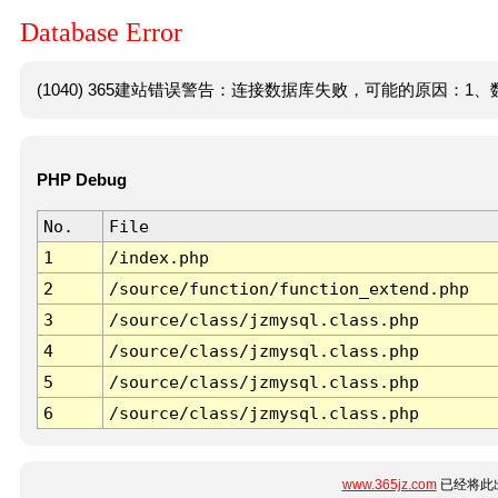
Database Error
(1040) 365建站错误警告：连接数据库失败，可能的原因：1、数
PHP Debug
No.
File
1
/index.php
2
/source/function/function_extend.php
3
/source/class/jzmysql.class.php
4
/source/class/jzmysql.class.php
5
/source/class/jzmysql.class.php
6
/source/class/jzmysql.class.php
www.365jz.com
已经将此