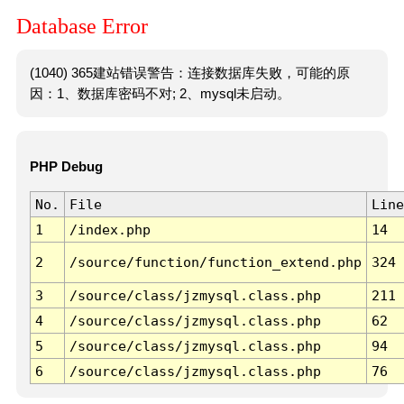
Database Error
(1040) 365建站错误警告：连接数据库失败，可能的原
因：1、数据库密码不对; 2、mysql未启动。
PHP Debug
No.
File
Line
1
/index.php
14
2
/source/function/function_extend.php
324
3
/source/class/jzmysql.class.php
211
4
/source/class/jzmysql.class.php
62
5
/source/class/jzmysql.class.php
94
6
/source/class/jzmysql.class.php
76