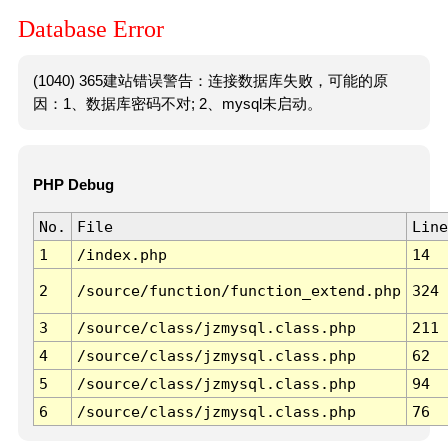
Database Error
(1040) 365建站错误警告：连接数据库失败，可能的原
因：1、数据库密码不对; 2、mysql未启动。
PHP Debug
No.
File
Line
1
/index.php
14
2
/source/function/function_extend.php
324
3
/source/class/jzmysql.class.php
211
4
/source/class/jzmysql.class.php
62
5
/source/class/jzmysql.class.php
94
6
/source/class/jzmysql.class.php
76