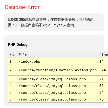
Database Error
(1040) 365建站错误警告：连接数据库失败，可能的原
因：1、数据库密码不对; 2、mysql未启动。
PHP Debug
No.
File
Line
1
/index.php
14
2
/source/function/function_extend.php
324
3
/source/class/jzmysql.class.php
211
4
/source/class/jzmysql.class.php
62
5
/source/class/jzmysql.class.php
94
6
/source/class/jzmysql.class.php
76