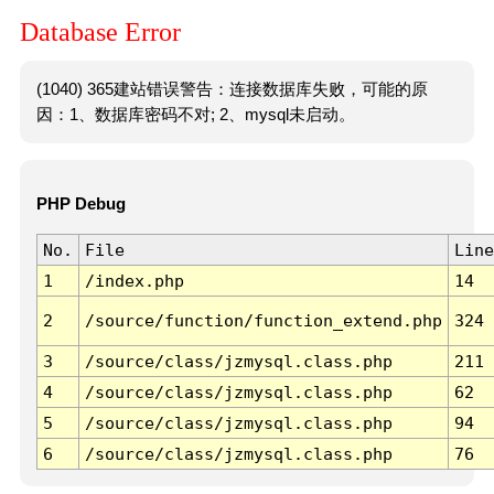
Database Error
(1040) 365建站错误警告：连接数据库失败，可能的原
因：1、数据库密码不对; 2、mysql未启动。
PHP Debug
No.
File
Line
1
/index.php
14
2
/source/function/function_extend.php
324
3
/source/class/jzmysql.class.php
211
4
/source/class/jzmysql.class.php
62
5
/source/class/jzmysql.class.php
94
6
/source/class/jzmysql.class.php
76