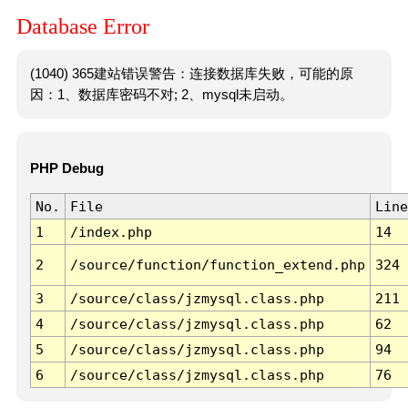
Database Error
(1040) 365建站错误警告：连接数据库失败，可能的原
因：1、数据库密码不对; 2、mysql未启动。
PHP Debug
No.
File
Line
1
/index.php
14
2
/source/function/function_extend.php
324
3
/source/class/jzmysql.class.php
211
4
/source/class/jzmysql.class.php
62
5
/source/class/jzmysql.class.php
94
6
/source/class/jzmysql.class.php
76