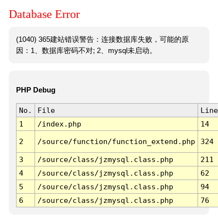
Database Error
(1040) 365建站错误警告：连接数据库失败，可能的原
因：1、数据库密码不对; 2、mysql未启动。
PHP Debug
No.
File
Line
1
/index.php
14
2
/source/function/function_extend.php
324
3
/source/class/jzmysql.class.php
211
4
/source/class/jzmysql.class.php
62
5
/source/class/jzmysql.class.php
94
6
/source/class/jzmysql.class.php
76