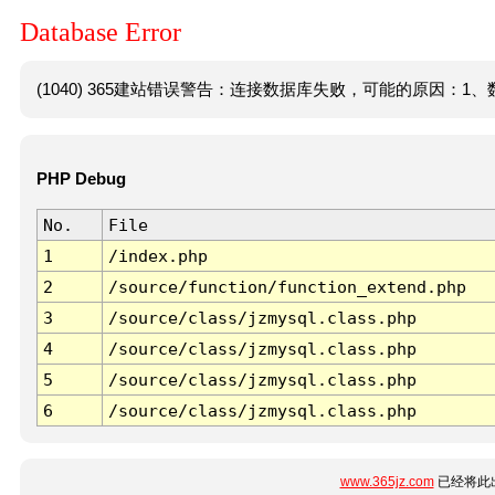
Database Error
(1040) 365建站错误警告：连接数据库失败，可能的原因：1、数
PHP Debug
No.
File
1
/index.php
2
/source/function/function_extend.php
3
/source/class/jzmysql.class.php
4
/source/class/jzmysql.class.php
5
/source/class/jzmysql.class.php
6
/source/class/jzmysql.class.php
www.365jz.com
已经将此