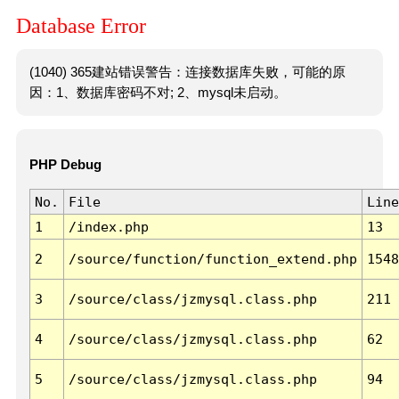
Database Error
(1040) 365建站错误警告：连接数据库失败，可能的原
因：1、数据库密码不对; 2、mysql未启动。
PHP Debug
No.
File
Line
1
/index.php
13
2
/source/function/function_extend.php
1548
3
/source/class/jzmysql.class.php
211
4
/source/class/jzmysql.class.php
62
5
/source/class/jzmysql.class.php
94