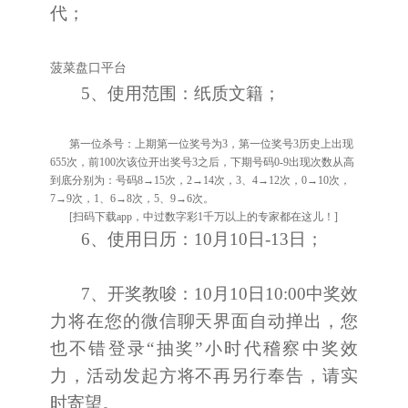
代；
菠菜盘口平台
5、使用范围：纸质文籍；
第一位杀号：上期第一位奖号为3，第一位奖号3历史上出现
655次，前100次该位开出奖号3之后，下期号码0-9出现次数从高
到底分别为：号码8→15次，2→14次，3、4→12次，0→10次，
7→9次，1、6→8次，5、9→6次。
[扫码下载app，中过数字彩1千万以上的专家都在这儿！]
6、使用日历：10月10日-13日；
7、开奖教唆：10月10日10:00中奖效
力将在您的微信聊天界面自动掸出，您
也不错登录“抽奖”小时代稽察中奖效
力，活动发起方将不再另行奉告，请实
时寄望。