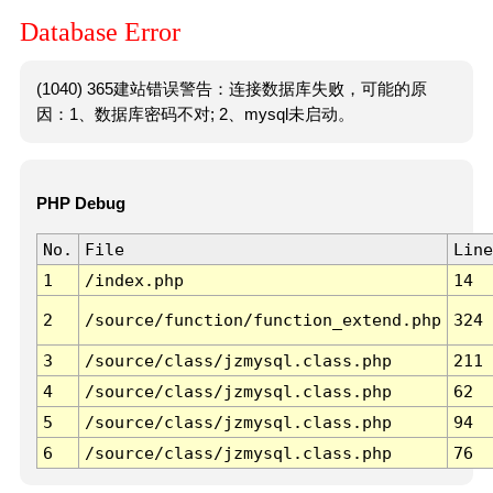
Database Error
(1040) 365建站错误警告：连接数据库失败，可能的原
因：1、数据库密码不对; 2、mysql未启动。
PHP Debug
No.
File
Line
1
/index.php
14
2
/source/function/function_extend.php
324
3
/source/class/jzmysql.class.php
211
4
/source/class/jzmysql.class.php
62
5
/source/class/jzmysql.class.php
94
6
/source/class/jzmysql.class.php
76