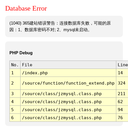
Database Error
(1040) 365建站错误警告：连接数据库失败，可能的原
因：1、数据库密码不对; 2、mysql未启动。
PHP Debug
No.
File
Line
1
/index.php
14
2
/source/function/function_extend.php
324
3
/source/class/jzmysql.class.php
211
4
/source/class/jzmysql.class.php
62
5
/source/class/jzmysql.class.php
94
6
/source/class/jzmysql.class.php
76