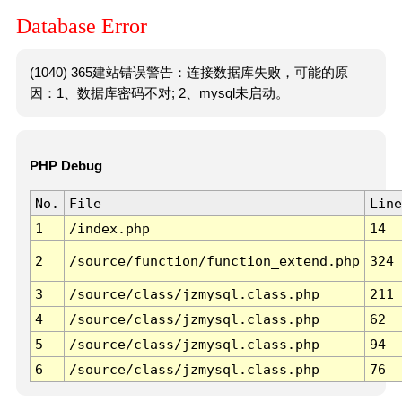
Database Error
(1040) 365建站错误警告：连接数据库失败，可能的原
因：1、数据库密码不对; 2、mysql未启动。
PHP Debug
No.
File
Line
1
/index.php
14
2
/source/function/function_extend.php
324
3
/source/class/jzmysql.class.php
211
4
/source/class/jzmysql.class.php
62
5
/source/class/jzmysql.class.php
94
6
/source/class/jzmysql.class.php
76