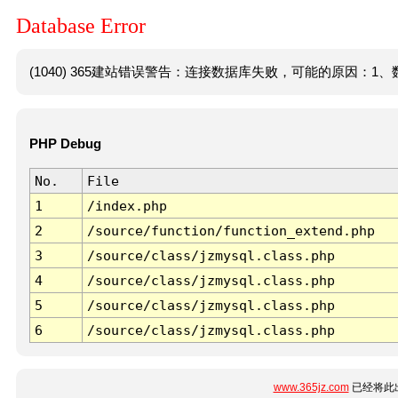
Database Error
(1040) 365建站错误警告：连接数据库失败，可能的原因：1、数
PHP Debug
No.
File
1
/index.php
2
/source/function/function_extend.php
3
/source/class/jzmysql.class.php
4
/source/class/jzmysql.class.php
5
/source/class/jzmysql.class.php
6
/source/class/jzmysql.class.php
www.365jz.com
已经将此