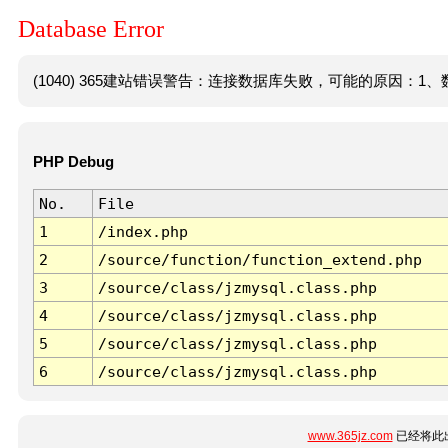
Database Error
(1040) 365建站错误警告：连接数据库失败，可能的原因：1、数
PHP Debug
No.
File
1
/index.php
2
/source/function/function_extend.php
3
/source/class/jzmysql.class.php
4
/source/class/jzmysql.class.php
5
/source/class/jzmysql.class.php
6
/source/class/jzmysql.class.php
www.365jz.com
已经将此