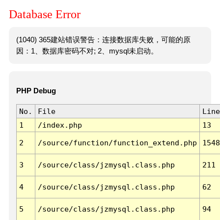
Database Error
(1040) 365建站错误警告：连接数据库失败，可能的原
因：1、数据库密码不对; 2、mysql未启动。
PHP Debug
No.
File
Line
1
/index.php
13
2
/source/function/function_extend.php
1548
3
/source/class/jzmysql.class.php
211
4
/source/class/jzmysql.class.php
62
5
/source/class/jzmysql.class.php
94