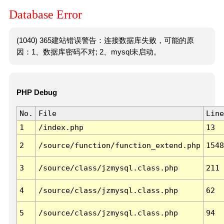
Database Error
(1040) 365建站错误警告：连接数据库失败，可能的原
因：1、数据库密码不对; 2、mysql未启动。
PHP Debug
No.
File
Line
1
/index.php
13
2
/source/function/function_extend.php
1548
3
/source/class/jzmysql.class.php
211
4
/source/class/jzmysql.class.php
62
5
/source/class/jzmysql.class.php
94