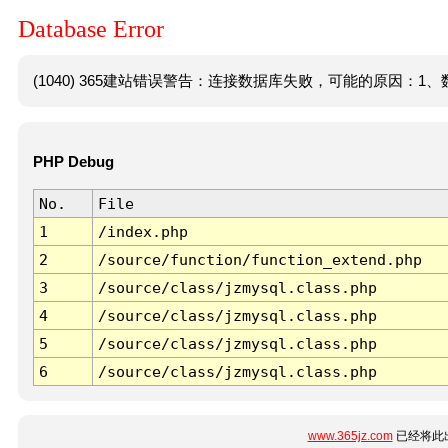
Database Error
(1040) 365建站错误警告：连接数据库失败，可能的原因：1、数
PHP Debug
No.
File
1
/index.php
2
/source/function/function_extend.php
3
/source/class/jzmysql.class.php
4
/source/class/jzmysql.class.php
5
/source/class/jzmysql.class.php
6
/source/class/jzmysql.class.php
www.365jz.com
已经将此