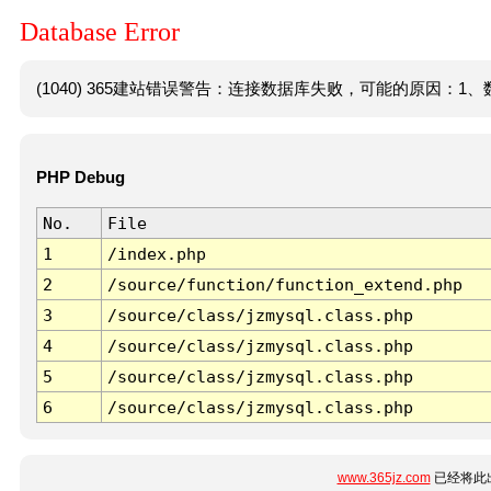
Database Error
(1040) 365建站错误警告：连接数据库失败，可能的原因：1、数
PHP Debug
No.
File
1
/index.php
2
/source/function/function_extend.php
3
/source/class/jzmysql.class.php
4
/source/class/jzmysql.class.php
5
/source/class/jzmysql.class.php
6
/source/class/jzmysql.class.php
www.365jz.com
已经将此