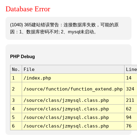
Database Error
(1040) 365建站错误警告：连接数据库失败，可能的原
因：1、数据库密码不对; 2、mysql未启动。
PHP Debug
No.
File
Line
1
/index.php
14
2
/source/function/function_extend.php
324
3
/source/class/jzmysql.class.php
211
4
/source/class/jzmysql.class.php
62
5
/source/class/jzmysql.class.php
94
6
/source/class/jzmysql.class.php
76