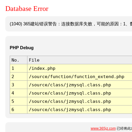
Database Error
(1040) 365建站错误警告：连接数据库失败，可能的原因：1、数
PHP Debug
No.
File
1
/index.php
2
/source/function/function_extend.php
3
/source/class/jzmysql.class.php
4
/source/class/jzmysql.class.php
5
/source/class/jzmysql.class.php
6
/source/class/jzmysql.class.php
www.365jz.com
已经将此