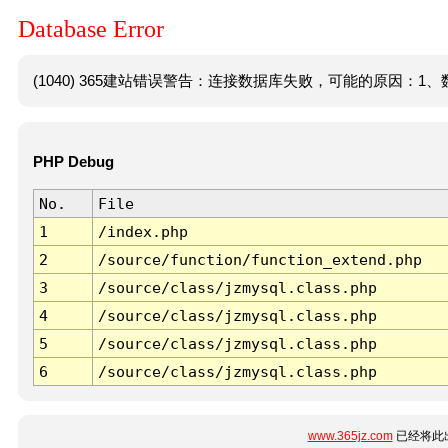
Database Error
(1040) 365建站错误警告：连接数据库失败，可能的原因：1、数
PHP Debug
No.
File
1
/index.php
2
/source/function/function_extend.php
3
/source/class/jzmysql.class.php
4
/source/class/jzmysql.class.php
5
/source/class/jzmysql.class.php
6
/source/class/jzmysql.class.php
www.365jz.com
已经将此