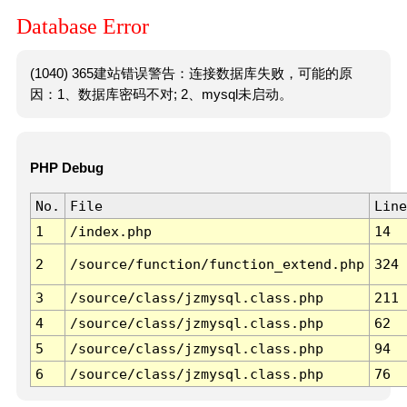
Database Error
(1040) 365建站错误警告：连接数据库失败，可能的原
因：1、数据库密码不对; 2、mysql未启动。
PHP Debug
No.
File
Line
1
/index.php
14
2
/source/function/function_extend.php
324
3
/source/class/jzmysql.class.php
211
4
/source/class/jzmysql.class.php
62
5
/source/class/jzmysql.class.php
94
6
/source/class/jzmysql.class.php
76