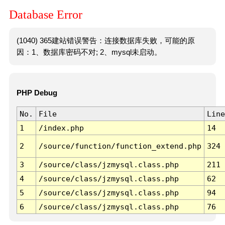
Database Error
(1040) 365建站错误警告：连接数据库失败，可能的原
因：1、数据库密码不对; 2、mysql未启动。
PHP Debug
No.
File
Line
1
/index.php
14
2
/source/function/function_extend.php
324
3
/source/class/jzmysql.class.php
211
4
/source/class/jzmysql.class.php
62
5
/source/class/jzmysql.class.php
94
6
/source/class/jzmysql.class.php
76