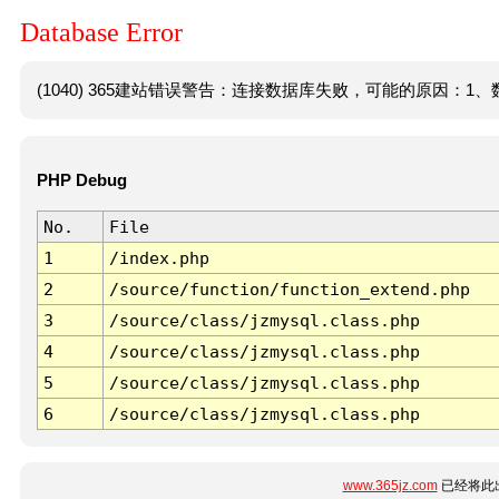
Database Error
(1040) 365建站错误警告：连接数据库失败，可能的原因：1、数
PHP Debug
No.
File
1
/index.php
2
/source/function/function_extend.php
3
/source/class/jzmysql.class.php
4
/source/class/jzmysql.class.php
5
/source/class/jzmysql.class.php
6
/source/class/jzmysql.class.php
www.365jz.com
已经将此