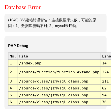
Database Error
(1040) 365建站错误警告：连接数据库失败，可能的原
因：1、数据库密码不对; 2、mysql未启动。
PHP Debug
No.
File
Line
1
/index.php
14
2
/source/function/function_extend.php
324
3
/source/class/jzmysql.class.php
211
4
/source/class/jzmysql.class.php
62
5
/source/class/jzmysql.class.php
94
6
/source/class/jzmysql.class.php
76