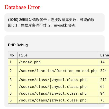
Database Error
(1040) 365建站错误警告：连接数据库失败，可能的原
因：1、数据库密码不对; 2、mysql未启动。
PHP Debug
No.
File
Line
1
/index.php
14
2
/source/function/function_extend.php
324
3
/source/class/jzmysql.class.php
211
4
/source/class/jzmysql.class.php
62
5
/source/class/jzmysql.class.php
94
6
/source/class/jzmysql.class.php
76