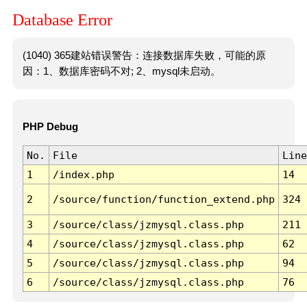
Database Error
(1040) 365建站错误警告：连接数据库失败，可能的原
因：1、数据库密码不对; 2、mysql未启动。
PHP Debug
No.
File
Line
1
/index.php
14
2
/source/function/function_extend.php
324
3
/source/class/jzmysql.class.php
211
4
/source/class/jzmysql.class.php
62
5
/source/class/jzmysql.class.php
94
6
/source/class/jzmysql.class.php
76