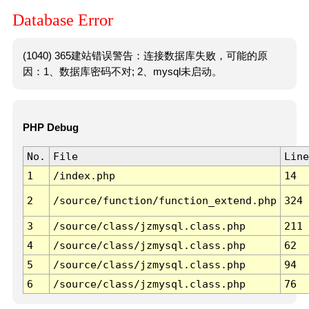
Database Error
(1040) 365建站错误警告：连接数据库失败，可能的原
因：1、数据库密码不对; 2、mysql未启动。
PHP Debug
No.
File
Line
1
/index.php
14
2
/source/function/function_extend.php
324
3
/source/class/jzmysql.class.php
211
4
/source/class/jzmysql.class.php
62
5
/source/class/jzmysql.class.php
94
6
/source/class/jzmysql.class.php
76