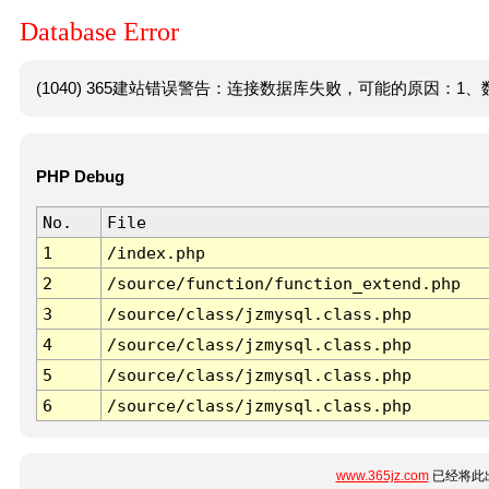
Database Error
(1040) 365建站错误警告：连接数据库失败，可能的原因：1、数
PHP Debug
No.
File
1
/index.php
2
/source/function/function_extend.php
3
/source/class/jzmysql.class.php
4
/source/class/jzmysql.class.php
5
/source/class/jzmysql.class.php
6
/source/class/jzmysql.class.php
www.365jz.com
已经将此