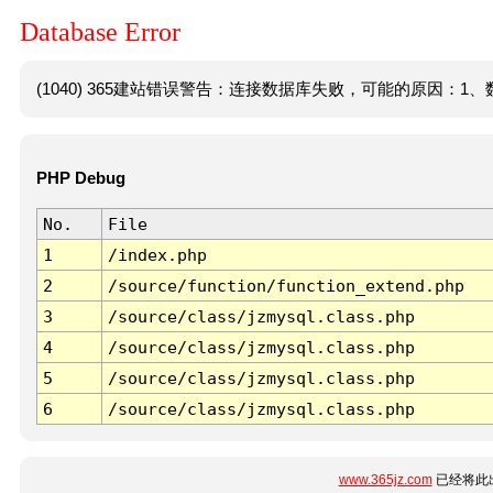
Database Error
(1040) 365建站错误警告：连接数据库失败，可能的原因：1、数
PHP Debug
No.
File
1
/index.php
2
/source/function/function_extend.php
3
/source/class/jzmysql.class.php
4
/source/class/jzmysql.class.php
5
/source/class/jzmysql.class.php
6
/source/class/jzmysql.class.php
www.365jz.com
已经将此